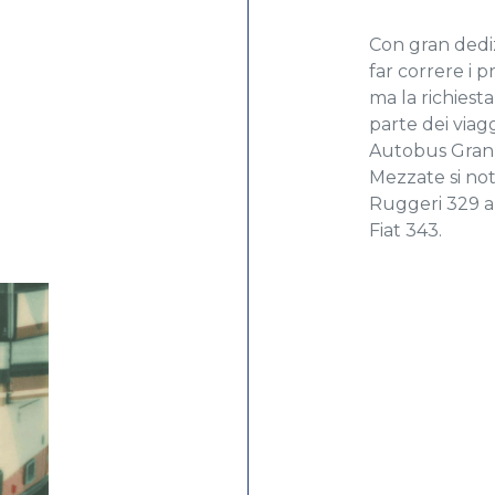
Con gran dedi
far correre i p
ma la richiest
parte dei viag
Autobus GranTu
Mezzate si not
Ruggeri 329 a
Fiat 343.