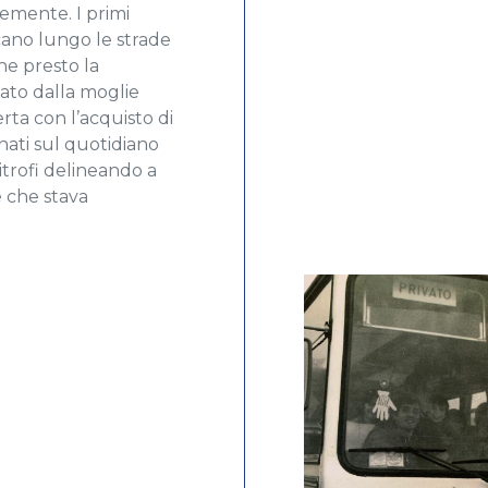
temente. I primi
ocano lungo le strade
e presto la
ato dalla moglie
rta con l’acquisto di
ati sul quotidiano
itrofi delineando a
le che stava