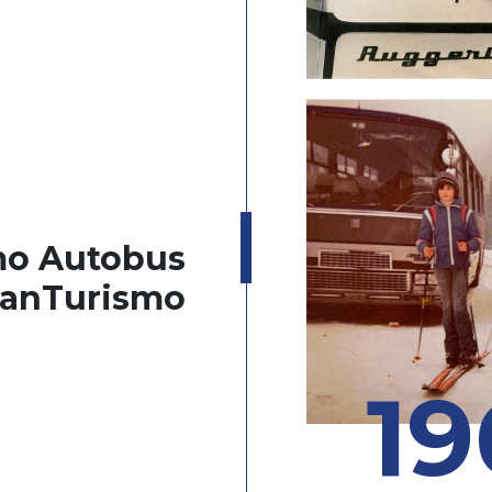
imo Autobus
ranTurismo
19