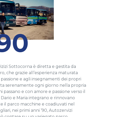
90
zizi Sottocorna è diretta e gestita da
dro, che grazie all’esperienza maturata
a passione e agli insegnamenti dei propri
nta serenamente ogni giorno nella propria
ni passano e con amore e passione verso il
 Dario e Maria integrano e rinnovano
 il parco macchine e coadiuvati nel
gliari, nei primi anni ’90, Autozervizi
ò contare su un variegato parco